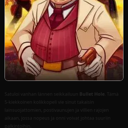
Satuloi vanhan lännen seikkailuun
Bullet Hole
. Tämä
5-kiekkoinen kolikkopeli vie sinut takaisin
lainsuojattomien, postivaunujen ja villien rajojen
aikaan, jossa nopeus ja onni voivat johtaa suuriin
palkintoihin.