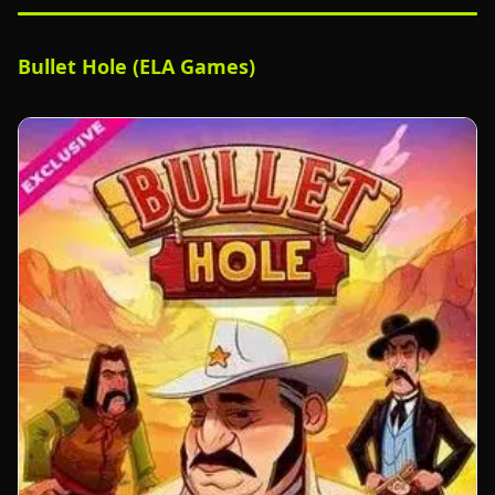
Bullet Hole (ELA Games)