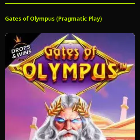
Gates of Olympus (Pragmatic Play)