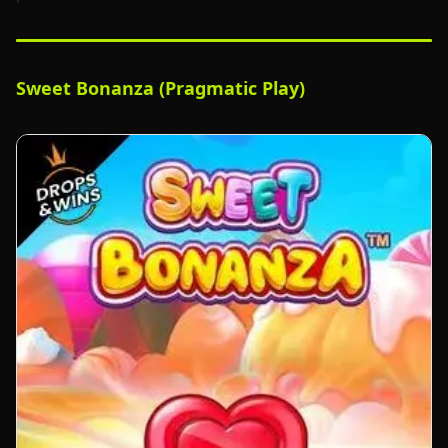
Sweet Bonanza (Pragmatic Play)