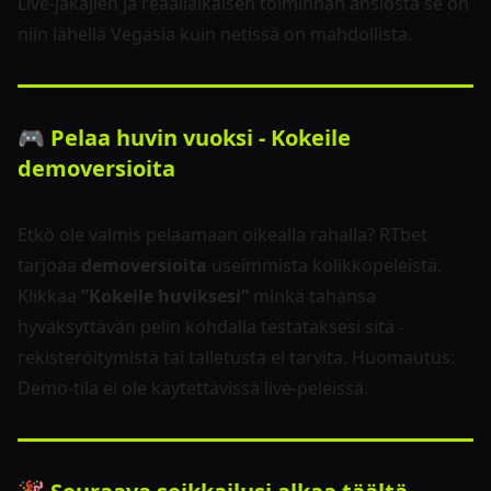
Live-jakajien ja reaaliaikaisen toiminnan ansiosta se on
niin lähellä Vegasia kuin netissä on mahdollista.
🎮 Pelaa huvin vuoksi - Kokeile
demoversioita
Etkö ole valmis pelaamaan oikealla rahalla? RTbet
tarjoaa
demoversioita
useimmista kolikkopeleistä.
Klikkaa
”Kokeile huviksesi”
minkä tahansa
hyväksyttävän pelin kohdalla testataksesi sitä -
rekisteröitymistä tai talletusta ei tarvita. Huomautus:
Demo-tila ei ole käytettävissä live-peleissä.