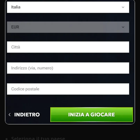
Seleziona il tuo paese