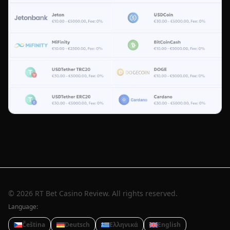
© 2026 RT Bet Casino Review. All rights reserved.
Language:
Čeština
Deutsch
Ελληνικά
English