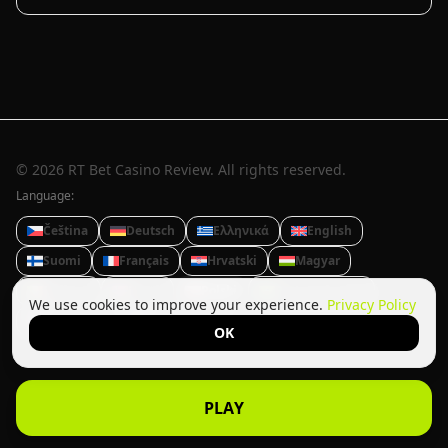
© 2026 RT Bet Casino Review. All rights reserved.
Language:
Čeština
Deutsch
Ελληνικά
English
Suomi
Français
Hrvatski
Magyar
Italiano
Norsk
Polski
Português (BR)
We use cookies to improve your experience.
Privacy Policy
Slovenčina
Slovenščina
OK
PLAY